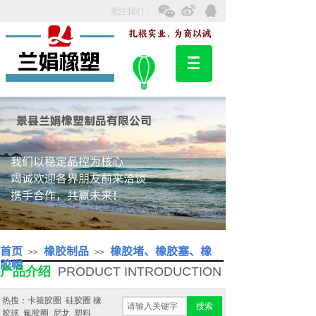
关注我们：
景县兰娟橡塑制品有限公司
我们以稳定品控为核心
竭诚欢迎各界朋友前来洽谈
携手合作，共赢未来！
首页
橡胶制品
橡胶堵、橡胶塞、橡
>>
>>
胶帽
产品介绍
PRODUCT INTRODUCTION
热搜：卡箍胶圈 硅胶圈 橡
搜索
胶球 氟胶圈 尼龙 塑料